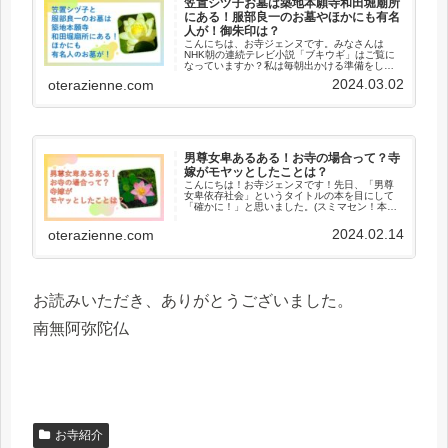
笠置シヅ子お墓は築地本願寺和田堀廟所
にある！服部良一のお墓やほかにも有名
人が！御朱印は？
こんにちは、お寺ジェンヌです。みなさんは
NHK朝の連続テレビ小説「ブキウギ」はご覧に
なっていますか？私は毎朝出かける準備をしな
がら見ています。お寺ジェンヌ調べではお寺さ
2024.03.02
oterazienne.com
んも朝の連続テレビ小説ファンは多いです。ご
門徒さんもご覧になっている方が...
男尊女卑あるある！お寺の場合って？寺
嫁がモヤッとしたことは？
こんにちは！お寺ジェンヌです！先日、「男尊
女卑依存社会」というタイトルの本を目にして
「確かに！」と思いました。(スミマセン！本は
読んではいません！)日本は男尊女卑を前提とし
た社会構造で知らないうちに女性差別を刷り込
2024.02.14
oterazienne.com
まれているのかもって思いま...
お読みいただき、ありがとうございました。
南無阿弥陀仏
お寺紹介