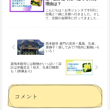
に...
理由は？
こんにちは！お寺ジェンヌです6月に
住職と一緒に京都へ行きました。そし
て、念願の金閣寺に行ってきました！
金閣寺と言えば修学旅行を思い出しま
す。私が初めて京都を訪れたのは高校
の修学旅行でした。班別行動のときに
金閣寺に行きたかったのですが、なん
と...
西本願寺 唐門の見所！鳳凰、孔雀、
唐獅子！探してみて!?境内に動物いろ
いろ！
築地本願寺には動物がいっぱい！設
計は伊藤忠太！狛犬、孔雀13種類
も！(画像あり)
コメント