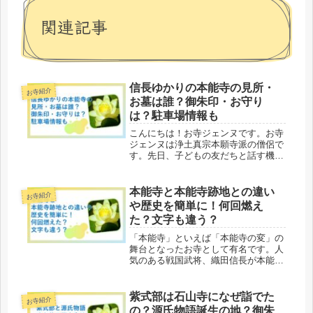
関連記事
信長ゆかりの本能寺の見所・
お寺紹介
お墓は誰？御朱印・お守り
は？駐車場情報も
こんにちは！お寺ジェンヌです。お寺
ジェンヌは浄土真宗本願寺派の僧侶で
す。先日、子どもの友だちと話す機会
があり、お寺の話になりました。「う
ちのお寺の本山は京都にある本願寺
（ほんがんじ）なんだよ。」というと
本能寺と本能寺跡地との違い
お寺紹介
「本願寺（ほんがんじ）？信長が自害
や歴史を簡単に！何回燃え
した...
た？文字も違う？
「本能寺」といえば「本能寺の変」の
舞台となったお寺として有名です。人
気のある戦国武将、織田信長が本能寺
の変で自害し、歴史の転換点となる事
件なので、歴史好きではなくても「本
能寺」は必ず耳にしたことのある寺号
紫式部は石山寺になぜ詣でた
お寺紹介
(じごう：お寺の名前)でしょう。し
の？源氏物語誕生の地？御朱