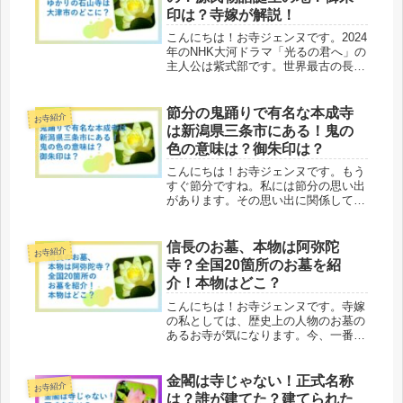
か...
印は？寺嫁が解説！
こんにちは！お寺ジェンヌです。2024
年のNHK大河ドラマ「光るの君へ」の
主人公は紫式部です。世界最古の長編
物語「源氏物語」の作者です。「源氏
物語」は田辺聖子さん、瀬戸内寂聴さ
んのほか、たくさんの方が現代語訳を
節分の鬼踊りで有名な本成寺
お寺紹介
書いている魅力的な物語です。私...
は新潟県三条市にある！鬼の
色の意味は？御朱印は？
こんにちは！お寺ジェンヌです。もう
すぐ節分ですね。私には節分の思い出
があります。その思い出に関係してい
るのが新潟県にある本成寺です。ここ
は節分になると「鬼踊り」で有名なお
寺です。そこで今日は本成寺について
信長のお墓、本物は阿弥陀
お寺紹介
調べてみました。
寺？全国20箇所のお墓を紹
介！本物はどこ？
こんにちは！お寺ジェンヌです。寺嫁
の私としては、歴史上の人物のお墓の
あるお寺が気になります。今、一番気
になるのは織田信長のお墓のあるお寺
です。なぜならば、NHK大河ドラマ
「どうする家康」はもうすぐ「本能寺
金閣は寺じゃない！正式名称
お寺紹介
の変」だからです。信長の墓は本能寺
は？誰が建てた？建てられた