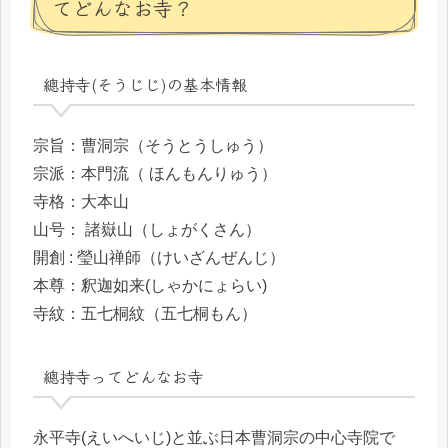
てどんなお寺？
總持寺(そうじじ)の基本情報
宗旨：曹洞宗（そうとうしゅう）
宗派：本門流（ ほんもんりゅう）
寺格：大本山
山号： 諸嶽山（しょがくさん）
開創 : 瑩山禅師（けいざんぜんじ）
本尊：釈迦如来(しゃかにょらい)
寺紋：五七桐紋（五七桐もん）
總持寺ってどんなお寺
永平寺(えいへいじ)と並ぶ日本曹洞宗の中心寺院で