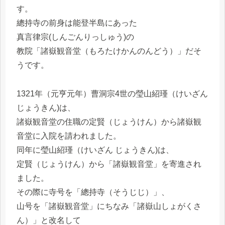
す。
總持寺の前身は能登半島にあった
真言律宗(しんごんりっしゅう)の
教院「諸嶽観音堂（もろたけかんのんどう）」だそ
うです。
1321年（元亨元年）曹洞宗4世の瑩山紹瑾（けいざん
じょうきん)は、
諸嶽観音堂の住職の定賢（じょうけん）から諸嶽観
音堂に入院を請われました。
同年に瑩山紹瑾（けいざん じょうきん)は、
定賢（じょうけん）から「諸嶽観音堂」を寄進され
ました。
その際に寺号を「總持寺（そうじじ）」、
山号を「諸嶽観音堂」にちなみ「諸嶽山しょがくさ
ん）」と改名して