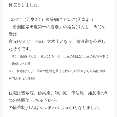
禅院としました。
1322年（元亨2年）後醍醐(ごだいご)天皇より
「曹洞賜紫出世第一の道場」の綸旨(りんじ ※1)を
受け、
官寺(かんじ ※2)、大本山となり、曹洞宗を公称し
たそうです。
※1 綸旨(りんじ： 蔵人(くろうど：天皇の側近)が天皇の意向を奉じ
て作成した文書
※2 官寺(かんじ：国家の監督を受ける代わりに国家より経済的保障
を与えられた寺院)
住職は普蔵院、妙高庵、洞川庵、伝法庵、如意庵の5
つの塔頭(たっちゅう)から
の輪番制(りんばん：まわりじゅん)となりました。