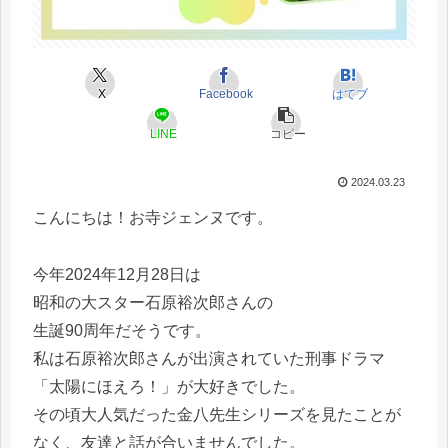
X
Facebook
はてブ
LINE
コピー
2024.03.23
こんにちは！お寺ジェンヌです。
今年2024年12月28日は
昭和の大スター石原裕次郎さんの
生誕90周年
だそうです。
私は石原裕次郎さんが出演されていた刑事ドラマ
「太陽にほえろ！
」が大好きでした。
その頃大人気だった金八先生シリーズを見たことが
なく、
友達と話が合いませんでした。